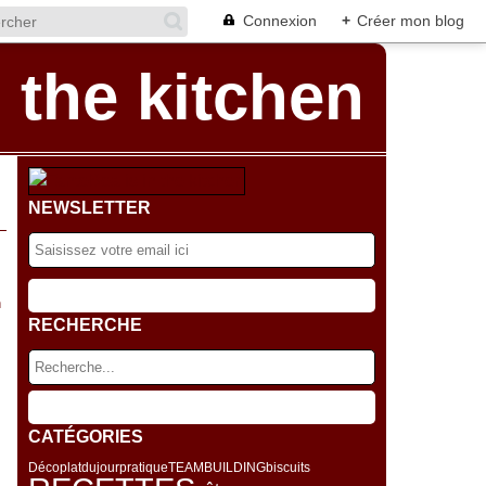
Connexion
+
Créer mon blog
 the kitchen
NEWSLETTER
n
RECHERCHE
l/
CATÉGORIES
Déco
platdujour
pratique
TEAMBUILDING
biscuits