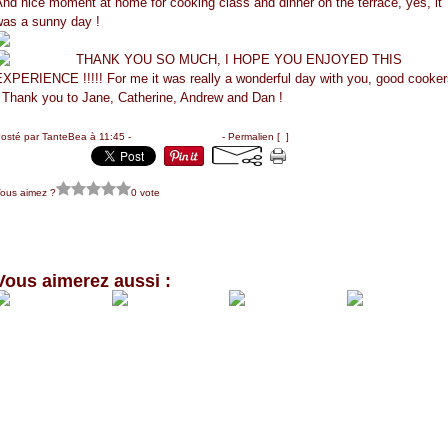
nd nice moment at home for cooking class and dinner on the terrace, yes, it
was a sunny day !
THANK YOU SO MUCH, I HOPE YOU ENJOYED THIS
EXPERIENCE !!!!! For me it was really a wonderful day with you, good cooker
! Thank you to Jane, Catherine, Andrew and Dan !
osté par TanteBea à 11:45 -
Commentaires [
…
]
- Permalien [
#
]
ous aimez ?
0 vote
My name is not Julia...But...
L'émission " LES CARNETS DE JULIE " FR3 le samedi à 17h00
Vous aimerez aussi :
Du champs à
Teatime alsacien
Gâteau à la
’assiette
rhubarbe
UN DESSERT....
OEUFS AU LAIT
AU CARAMEL d