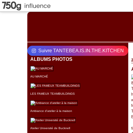
Suivre TANTEBEA.IS.IN.THE.KITCHEN
ALBUMS PHOTOS
AU MARCHÉ
8
T
LES FAMEUX TEAMBUILDINGS
h
w
f
T
Ambiance d'atelier à la maison
w
t
Atelier Université de Bucknell