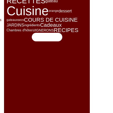
RECETTES
gâteau
Cuisine
dessert
orange
COURS DE CUISINE
s
gateauxsecs
Cadeaux
JARDINS
ingrédients
RECIPES
VIGNERONS
Chambres d'hôtes
Flux RSS
e