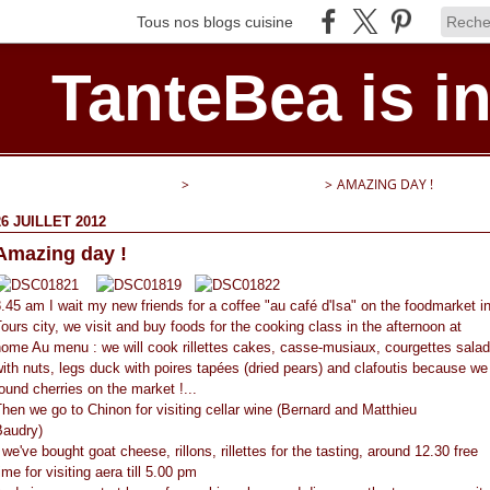
Tous nos blogs cuisine
TanteBea is in
TANTEBEA IS IN THE KITCHEN
>
" FOR MY FRIENDS ! "
>
AMAZING DAY !
26 JUILLET 2012
Amazing day !
.45 am I wait my new friends for a coffee "au café d'Isa" on the foodmarket i
ours city, we visit and buy foods for the cooking class in the afternoon at
ome Au menu : we will cook rillettes cakes, casse-musiaux, courgettes salad
ith nuts, legs duck with poires tapées (dried pears) and clafoutis because we
ound cherries on the market !...
hen we go to Chinon for visiting cellar wine (Bernard and Matthieu
Baudry)
http://www.wineterroirs.com/2012/02/bernard_baudry_chinon_loire.htm
e've bought goat cheese, rillons, rillettes for the tasting, around 12.30 free
ime for visiting aera till 5.00 pm