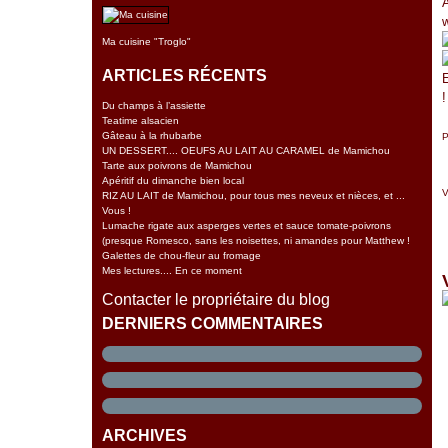
A
Ma cuisine "Troglo"
ARTICLES RÉCENTS
Du champs à l’assiette
Teatime alsacien
Gâteau à la rhubarbe
P
UN DESSERT.... OEUFS AU LAIT AU CARAMEL de Mamichou
Tarte aux poivrons de Mamichou
Apéritif du dimanche bien local
V
RIZ AU LAIT de Mamichou, pour tous mes neveux et nièces, et ...
Vous !
Lumache rigate aux asperges vertes et sauce tomate-poivrons
(presque Romesco, sans les noisettes, ni amandes pour Matthew !
Galettes de chou-fleur au fromage
Mes lectures.... En ce moment
Contacter le propriétaire du blog
DERNIERS COMMENTAIRES
l
ARCHIVES